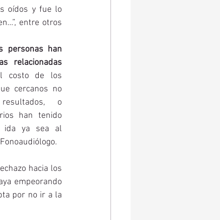
 oídos y fue lo 
n…”, entre otros 
s personas han 
s relacionadas 
l costo de los 
ue cercanos no 
esultados, o 
ios han tenido 
 ida ya sea al 
 Fonoaudiólogo. 
echazo hacia los 
vaya empeorando 
a por no ir a la 