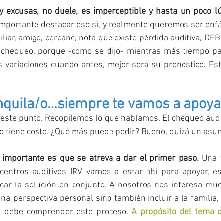
y excusas, no duele, es imperceptible y hasta un poco lú
mportante destacar eso sí, y realmente queremos ser enfát
liar, amigo, cercano, nota que existe pérdida auditiva, DEBE
n chequeo, porque -como se dijo- mientras más tiempo pas
 variaciones cuando antes, mejor será su pronóstico. Esto
nquila/o…siempre te vamos a apoya
este punto. Recopilemos lo que hablamos. El chequeo audit
o tiene costo. ¿Qué más puede pedir? Bueno, quizá un asun
 importante es que se atreva a dar el primer paso.
 Una 
entros auditivos IRV vamos a estar ahí para apoyar, esc
ar la solución en conjunto. A nosotros nos interesa muc
a perspectiva personal sino también incluir a la familia,
ue debe comprender este proceso.
 A propósito del tema d