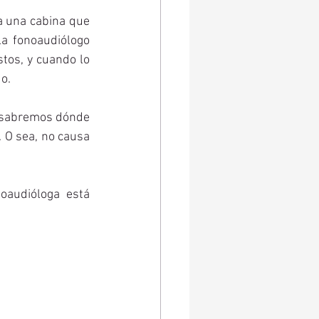
a una cabina que 
la fonoaudiólogo 
os, y cuando lo 
o. 
í sabremos dónde 
 O sea, no causa 
audióloga está 