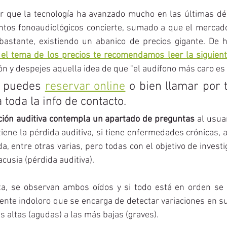
r que la tecnología ha avanzado mucho en las últimas dé
tos fonoaudiológicos concierte, sumado a que el mercado 
bastante, existiendo un abanico de precios gigante. De h
 el tema de los precios te recomendamos leer la siguien
ón y despejes aquella idea de que "el audífono más caro es e
 puedes 
reservar online
 o bien llamar por t
a toda la info de contacto.
ción auditiva contempla un apartado de preguntas 
al usua
iene la pérdida auditiva, si tiene enfermedades crónicas, a
da, entre otras varias, pero todas con el objetivo de invest
cusia (pérdida auditiva). 
ta, se observan ambos oídos y si todo está en orden se 
nte indoloro que se encarga de detectar variaciones en su
s altas (agudas) a las más bajas (graves). 