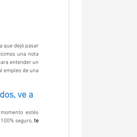
a que dejó pasar 
hicimos una nota 
para entender un 
l empleo de una 
dos, ve a 
 momento estés 
s 100% seguro, 
te 