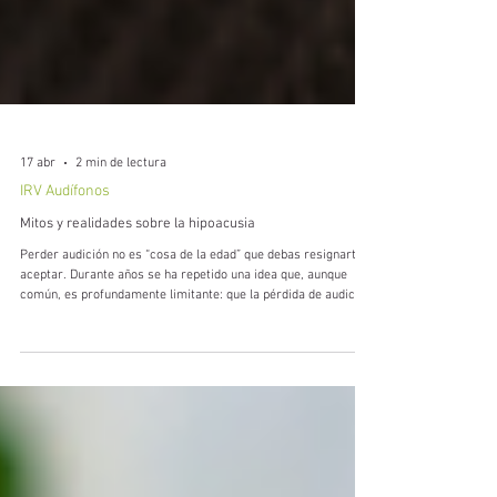
17 abr
2 min de lectura
IRV Audífonos
Mitos y realidades sobre la hipoacusia
Perder audición no es “cosa de la edad” que debas resignarte a
aceptar. Durante años se ha repetido una idea que, aunque
común, es profundamente limitante: que la pérdida de audición
es una consecuencia inevitable del envejecimiento y que no
hay mucho por hacer al respecto. Esta creencia ha llevado a
miles de personas a resignarse, adaptándose a una realidad
que afecta su calidad de vida, sus relaciones y su bienestar
emocional. Pero hoy sabemos que esto no es cierto. El mit