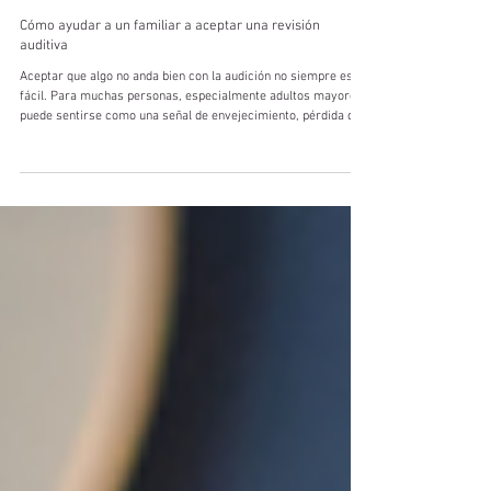
1 abr
2 min de lectura
IRV Audífonos
Cómo ayudar a un familiar a aceptar una revisión
auditiva
Aceptar que algo no anda bien con la audición no siempre es
fácil. Para muchas personas, especialmente adultos mayores,
puede sentirse como una señal de envejecimiento, pérdida de
autonomía o incluso de vulnerabilidad. Por eso, cuando la
familia intenta ayudar, es clave hacerlo desde la empatía y el
respeto, evitando que la persona se sienta expuesta o
“etiquetada”. A continuación, te compartimos algunas
recomendaciones prácticas para abordar este tema de
manera cuidadosa y e