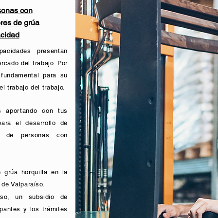
sonas con
res de grúa
acidad
acidades presentan
rcado del trabajo. Por
 fundamental para su
 trabajo del trabajo.
s aportando con tus
para el desarrollo de
o de personas con
grúa horquilla en la
 de Valparaíso.
so, un subsidio de
ipantes y los trámites