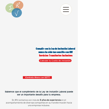
Cumplir con la Ley de Inclusión Laboral
nunca ha sido tan sencillo con IRV
Servicios Transitorios Inclusivos
Calcular tu Cuota de Inclusión
¡Contrata Ahora con SSTT!
Sabemos que el cumplimiento de la Ley de Inclusión Laboral puede
ser un importante desafío para tu empresa.
En IRV contamos con más de
8 años de experiencia
en el
acompañamiento de diversas compañías en su transformación hacia
una empresa inclusiva.