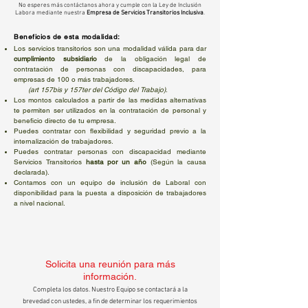
No esperes más contáctanos ahora y cumple con la Ley de Inclusión
Labora mediante nuestra
Empresa de Servicios Transitorios Inclusiva
.
Beneficios de esta modalidad:
Los servicios transitorios son una modalidad válida para dar
cumplimiento subsidiario
de la obligación legal de
contratación de personas con discapacidades, para
empresas de 100 o más trabajadores.
(art 157bis y 157ter del Código del Trabajo)
.
Los montos calculados a partir de las medidas alternativas
te permiten ser utilizados en la contratación de personal y
beneficio directo de tu empresa.
Puedes contratar con flexibilidad y seguridad previo a la
internalización de trabajadores.
Puedes contratar personas con discapacidad mediante
Servicios Transitorios
hasta por un año
(Según la causa
declarada).
Contamos con un equipo de inclusión de Laboral con
disponibilidad para la puesta a disposición de trabajadores
a nivel nacional.
Solicita una reunión para más
información.
Completa los datos. Nuestro Equipo se contactará a la
brevedad con ustedes, a fin de determinar los requerimientos