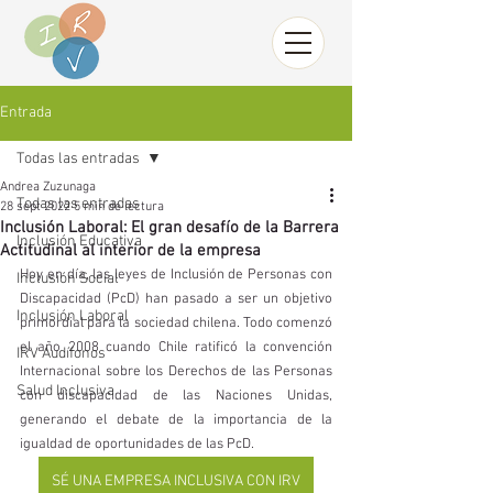
Entrada
Todas las entradas
Andrea Zuzunaga
Todas las entradas
28 sept 2022
5 min de lectura
Inclusión Laboral: El gran desafío de la Barrera
Inclusión Educativa
Actitudinal al interior de la empresa
Hoy en día, las leyes de Inclusión de Personas con 
Inclusión Social
Discapacidad (PcD) han pasado a ser un objetivo 
Inclusión Laboral
primordial para la sociedad chilena. Todo comenzó 
el año 2008 cuando Chile ratificó la convención 
IRV Audífonos
Internacional sobre los Derechos de las Personas 
Salud Inclusiva
con discapacidad de las Naciones Unidas, 
generando el debate de la importancia de la 
igualdad de oportunidades de las PcD. 
SÉ UNA EMPRESA INCLUSIVA CON IRV