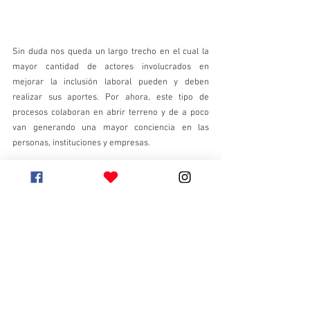
Sin duda nos queda un largo trecho en el cual la 
mayor cantidad de actores involucrados en 
mejorar la inclusión laboral pueden y deben 
realizar sus aportes. Por ahora, este tipo de 
procesos colaboran en abrir terreno y de a poco 
van generando una mayor conciencia en las 
personas, instituciones y empresas. 
Nuestra estimada Katherine menciona que la 
importancia de animarse a participar de 
programas como el de la ONG IRV con el AIL 
"porque es bueno siempre contar con una red de 
apoyo para poder insertarse al mundo laboral
, 
porque a veces intentarlo de forma individual o 
sola es un poco más complejo".
"Yo creo que al tener intermediarios -sigue 