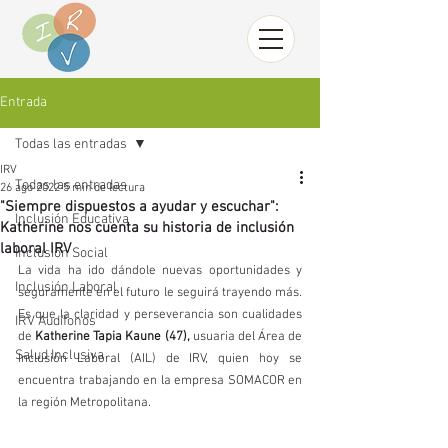
Entrada
Todas las entradas
IRV
Todas las entradas
26 ago 2022
5 min de lectura
"Siempre dispuestos a ayudar y escuchar":
Inclusión Educativa
Katherine nos cuenta su historia de inclusión
laboral IRV
Inclusión Social
La vida ha ido dándole nuevas oportunidades y 
Inclusión Laboral
seguramente en el futuro le seguirá trayendo más. 
Es que la claridad y perseverancia son cualidades 
IRV Audífonos
de
 Katherine Tapia Kaune (47), 
usuaria del Área de 
Salud Inclusiva
Inclusión Laboral (AIL) de IRV, quien hoy se 
encuentra trabajando en la empresa SOMACOR en 
la región Metropolitana. 