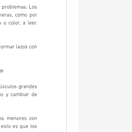
 problemas. Los 
eras, como por 
o color, a leer, 
formar lazos con 
je
úsculos grandes 
io y cambiar de 
los menores con 
esto es que los 