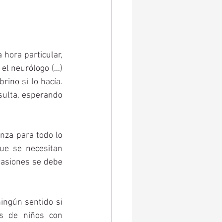
 Hasta que dije que no podía dejar pasando más y saqué una hora particular, 
l neurólogo (...) 
ino sí lo hacía. 
sulta, esperando 
nza para todo lo 
ue se necesitan 
casiones se debe 
ngún sentido si 
s de niños con 