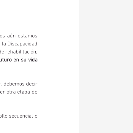
os aún estamos 
 la Discapacidad 
(2015), solo el 22.8% de los niños y niñas con discapacidad acceden a servicios de rehabilitación, 
uturo en su vida 
, debemos decir 
r otra etapa de 
llo secuencial o 