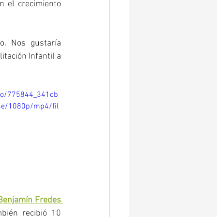
 el crecimiento 
. Nos gustaría 
ación Infantil a 
ideo/775844_341cb
e/1080p/mp4/fil
Benjamín Fredes 
bién recibió 10 