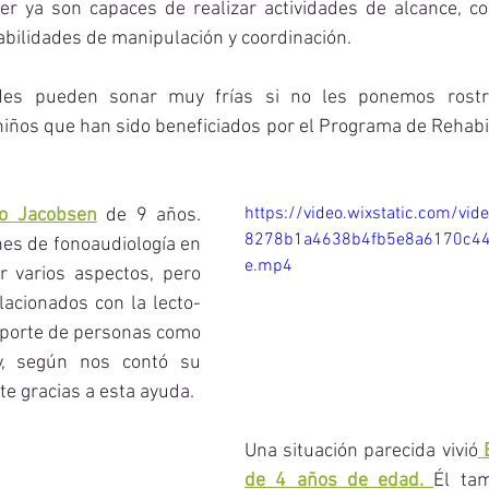
er ya son capaces de realizar actividades de alcance, con
bilidades de manipulación y coordinación. 
des pueden sonar muy frías si no les ponemos rostro
iños que han sido beneficiados por el Programa de Rehabilit
https://video.wixstatic.com/v
zo Jacobsen
 de 9 años. 
8278b1a4638b4fb5e8a6170c44
nes de fonoaudiología en 
e.mp4
 varios aspectos, pero 
lacionados con la lecto-
 aporte de personas como 
y, según nos contó su 
e gracias a esta ayuda. 
Una situación parecida vivió
 
de 4 años de edad. 
Él tam