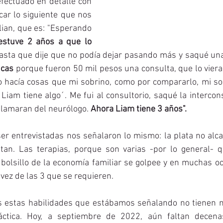
efectuado en detalle con 
car lo siguiente que nos 
lian, que es: "Esperando 
estuve 2 años a que lo 
ucas
 porque fueron 50 mil pesos una consulta, que lo viera e
o hacía cosas que mi sobrino, como por compararlo, mi sobr
l Liam tiene algo´. Me fui al consultorio, saqué la intercon
llamaran del neurólogo.
 Ahora Liam tiene 3 años".
r entrevistadas nos señalaron lo mismo: la plata no alca
tan. Las terapias, porque son varias -por lo general- q
 bolsillo de la economía familiar se golpee y en muchas o
vez de las 3 que se requieren. 
 estas habilidades que estábamos señalando no tienen ni
ctica. Hoy, a septiembre de 2022, aún faltan decena