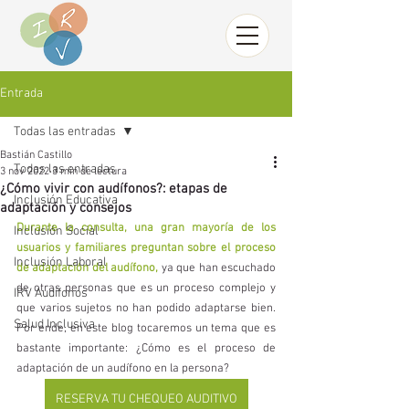
Entrada
Todas las entradas
Bastián Castillo
Todas las entradas
3 nov 2022
3 min de lectura
¿Cómo vivir con audífonos?: etapas de
Inclusión Educativa
adaptación y consejos
Durante la consulta, una gran mayoría de los 
Inclusión Social
usuarios y familiares preguntan sobre el proceso 
Inclusión Laboral
de adaptación del audífono,
 ya que han escuchado 
de otras personas que es un proceso complejo y 
IRV Audífonos
que varios sujetos no han podido adaptarse bien. 
Salud Inclusiva
Por ende, en este blog tocaremos un tema que es 
bastante importante: ¿Cómo es el proceso de 
adaptación de un audífono en la persona?
RESERVA TU CHEQUEO AUDITIVO