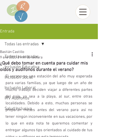
Entrada
Todas las entradas
Bastián Castillo
Todas las entradas
9 ene 2023
2 min de lectura
¿Qué debo tomar en cuenta para cuidar mis
Inclusión Educativa
oídos y audífonos durante el verano?
El verano es una estación del año muy esperada 
Inclusión Social
para varias familias, ya que luego de un año de 
Inclusión Laboral
mucho trabajo deciden viajar a diferentes partes 
del país, ya sea a la playa, al sur, entre otras 
IRV Audífonos
localidades. Debido a esto, muchas personas se 
Salud Inclusiva
preparan meses antes del verano para así no 
tener ningún inconveniente en sus vacaciones, por 
lo que en esta nota te queremos comentar y 
entregar algunos tips orientados al cuidado de tus 