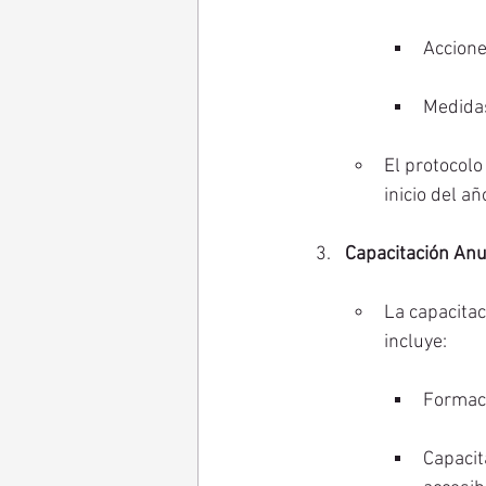
Accione
Medidas
El protocolo
inicio del añ
Capacitación Anu
La capacitac
incluye:
Formaci
Capacit