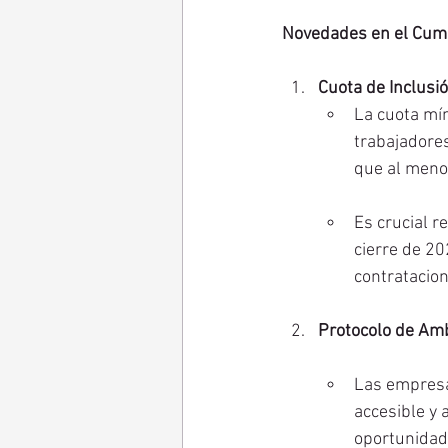
Novedades en el Cum
Cuota de Inclusi
La cuota mí
trabajadore
que al meno
Es crucial r
cierre de 2
contratacion
Protocolo de Amb
Las empresa
accesible y 
oportunidade