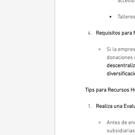
accesib
Tallere
Requisitos para 
Si la empres
donaciones o
descentrali
diversificac
Tips para Recursos H
Realiza una Eval
Antes de ene
subsidiarias