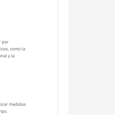
 por 
icos, como la 
na) y la 
licar medidas 
mpo.