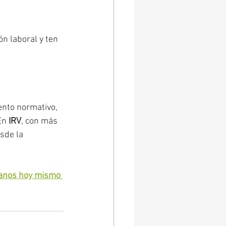
n laboral y ten 
ento normativo, 
En 
IRV
, con más 
sde la 
anos hoy mismo 