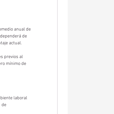
romedio anual de 
o dependerá de 
aje actual.
s previos al 
ero mínimo de 
iente laboral 
 de 