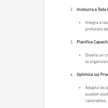
Involucra a Toda 
Integra a la
protocolo de
Planifica Capaci
Diseña un cr
la organizac
Optimiza los Pro
Adapta las p
puedan postu
razonables,