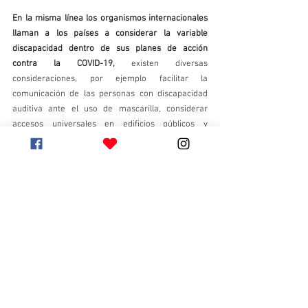
En la misma línea los organismos internacionales 
llaman a los países a considerar la variable 
discapacidad dentro de sus planes de acción 
contra la COVID-19,
 existen diversas 
consideraciones, por ejemplo facilitar la 
comunicación de las personas con discapacidad 
auditiva ante el uso de mascarilla, considerar 
accesos universales en edificios públicos y 
privados durante los procesos de cuarentena, 
georreferenciar a las personas con discapacidad 
que requieran medicamentos y garantizar el 
acceso a ellos, contemplar a las personas con 
enfermedades de salud mental de las diversas 
comunidades y facilitar su atención e intervención. 
La irrupción del COVID-19 ha sido un golpe duro 
para toda la humanidad y cuando esta pandemia 
termine, tendremos que trabajar mucho como 
sociedad en el proceso de normalización. 
Debemos tomar esta catástrofe como un punto de 