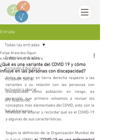
Entrada
Todas las entradas
Felipe Arancibia Olguín
Todas las entradas
6 feb 2022
4 min de lectura
¿Qué es una variante del COVID 19 y cómo
Inclusión Educativa
influye en las personas con discapacidad?
Antes de entrar en tierra derecha respecto a las 
Inclusión Social
variantes y su relación con las personas con 
Inclusión Laboral
discapacidad como población en riesgo, es 
necesario que primero volvamos a revisar los 
IRV Audífonos
conceptos más elementales del COVID, esto con la 
Salud Inclusiva
finalidad de aclarar y recordar qué es el COVID-19 
y algunas de sus características. 
Según la definición de la Organización Mundial de 