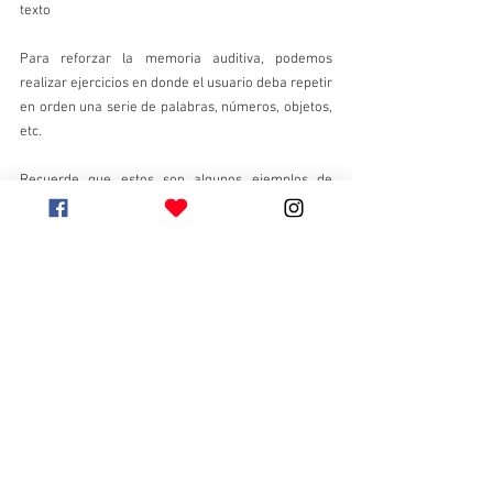
texto
Para reforzar la memoria auditiva, podemos 
realizar ejercicios en donde el usuario deba repetir 
en orden una serie de palabras, números, objetos, 
etc. 
Recuerde que estos son algunos ejemplos de 
como apoyar este proceso, pero es fundamental 
que asista con su terapeuta para ir mejorando y 
resolviendo las dificultades que presente con sus 
audífonos.