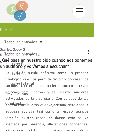
Entrada
Todas las entradas
Scarlett Godoy S.
Todas las entradas
5 dic 2021
3 min de lectura
¿Qué pasa en nuestro oído cuando nos ponemos
Inclusión Educativa
un audífono y volvemos a escuchar?
La audición puede definirse como un proceso 
Inclusión Social
fisiológico que nos permite recibir y procesar los 
Inclusión Laboral
sonidos, con el fin de poder escuchar nuestro 
entorno, comunicarnos y así realizar nuestras 
IRV Audífonos
actividades de la vida diaria. Con el paso de los 
Salud Inclusiva
años nuestro cuerpo va envejeciendo, perdiendo la 
agudeza auditiva (así como la visual); aunque 
también existen casos en dónde esta se ve 
afectada por herencia, alteraciones congénitas, 