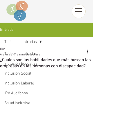
Entrada
Todas las entradas
IRV
Todas las entradas
4 ene 2019
3 min de lectura
¿Cuales son las habilidades que más buscan las
Inclusión Educativa
empresas en las personas con discapacidad?
Inclusión Social
Inclusión Laboral
IRV Audífonos
Salud Inclusiva