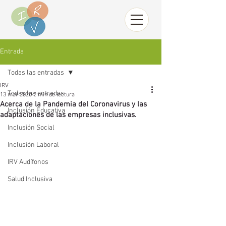
Entrada
Todas las entradas
IRV
Todas las entradas
13 mar 2020
2 min de lectura
Acerca de la Pandemia del Coronavirus y las
Inclusión Educativa
adaptaciones de las empresas inclusivas.
Inclusión Social
Inclusión Laboral
IRV Audífonos
Salud Inclusiva