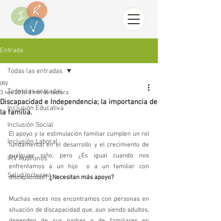
Entrada
Todas las entradas
IRV
Todas las entradas
3 nov 2018
3 min de lectura
Discapacidad e Independencia; la importancia de
Inclusión Educativa
la familia.
Inclusión Social
El apoyo y la estimulación familiar cumplen un rol 
Inclusión Laboral
fundamental en el desarrollo y el crecimiento de 
cualquier niño, pero ¿Es igual cuando nos 
IRV Audífonos
enfrentamos a un hijo  o a un familiar con 
Salud Inclusiva
discapacidad?
 ¿Necesitan más apoyo?
Muchas veces nos encontramos con personas en 
situación de discapacidad que, aun siendo adultos, 