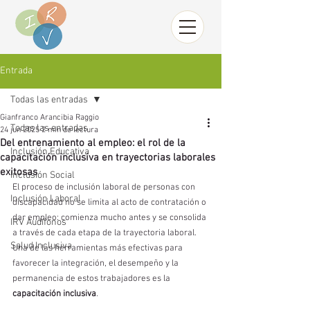
Entrada
Todas las entradas
Gianfranco Arancibia Raggio
Todas las entradas
24 jun 2025
2 min de lectura
Del entrenamiento al empleo: el rol de la
Inclusión Educativa
capacitación inclusiva en trayectorias laborales
exitosas
Inclusión Social
El proceso de inclusión laboral de personas con 
Inclusión Laboral
discapacidad no se limita al acto de contratación o 
dar empleo: comienza mucho antes y se consolida 
IRV Audífonos
a través de cada etapa de la trayectoria laboral. 
Salud Inclusiva
Una de las herramientas más efectivas para 
favorecer la integración, el desempeño y la 
permanencia de estos trabajadores es la 
capacitación inclusiva
.