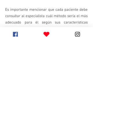
Es importante mencionar que cada paciente debe 
consultar al especialista cuál método sería el más 
adecuado para él según sus características 
clínicas, por lo tanto, es importante estudiar de 
forma detallada la historia clínica de cada usuario. 
Se aconseja ser claros con las expectativas y dejar 
en claro que el tinnitus aún no tiene cura definitiva, 
sin embargo, 
gracias a una correcta terapia 
guiada por un especialista puede mejorar de 
forma significativa la calidad de vida del individuo.
Para finalizar, los miembros del grupo investigador 
de la Universidad Angela Ruskin concluyeron que 
no realizarse tratamiento o uno deficiente cuando 
el tinnitus es pesquisado, podría traer consigo un 
empeoramiento de éste y provocar además un 
impacto severo en la salud mental de los usuarios. 
Se debe estar alerta y consultar a un especialista 