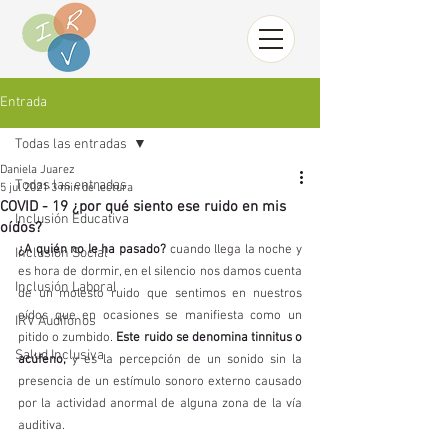
Entrada
Todas las entradas
Daniela Juarez
Todas las entradas
5 jul 2021
3 min de lectura
COVID - 19 ¿por qué siento ese ruido en mis
Inclusión Educativa
oídos?
¿A quién no le ha pasado?
 cuando llega la noche y 
Inclusión Social
es hora de dormir, en el silencio nos damos cuenta 
Inclusión Laboral
de un molesto ruido que sentimos en nuestros 
oídos que en ocasiones se manifiesta como un 
IRV Audífonos
pitido o zumbido. 
Este ruido se denomina tinnitus o 
Salud Inclusiva
acúfeno,
 y es la percepción de un sonido sin la 
presencia de un estímulo sonoro externo causado 
por la actividad anormal de alguna zona de la vía 
auditiva. 