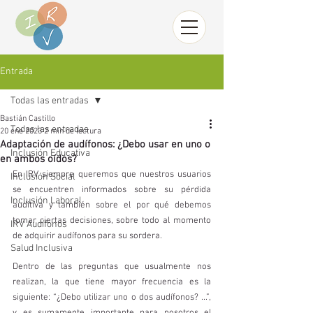
Entrada
Todas las entradas
Bastián Castillo
Todas las entradas
20 ene 2023
2 min de lectura
Adaptación de audífonos: ¿Debo usar en uno o
Inclusión Educativa
en ambos oídos?
En IRV siempre queremos que nuestros usuarios 
Inclusión Social
se encuentren informados sobre su pérdida 
Inclusión Laboral
auditiva y también sobre el por qué debemos 
tomar ciertas decisiones, sobre todo al momento 
IRV Audífonos
de adquirir audífonos para su sordera. 
Salud Inclusiva
Dentro de las preguntas que usualmente nos 
realizan, la que tiene mayor frecuencia es la 
siguiente: “¿Debo utilizar uno o dos audífonos? ...”, 