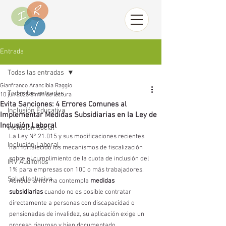
Entrada
Todas las entradas
Gianfranco Arancibia Raggio
Todas las entradas
10 jun 2025
3 min de lectura
Evita Sanciones: 4 Errores Comunes al
Inclusión Educativa
Implementar Medidas Subsidiarias en la Ley de
Inclusión Laboral
Inclusión Social
La Ley N° 21.015 y sus modificaciones recientes 
Inclusión Laboral
han fortalecido los mecanismos de fiscalización 
sobre el cumplimiento de la cuota de inclusión del 
IRV Audífonos
1% para empresas con 100 o más trabajadores. 
Salud Inclusiva
Aunque la norma contempla 
medidas 
subsidiarias
 cuando no es posible contratar 
directamente a personas con discapacidad o 
pensionadas de invalidez, su aplicación exige un 
proceso riguroso y bien documentado.