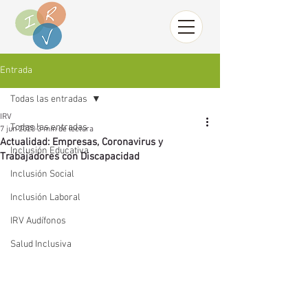
Entrada
Todas las entradas
IRV
Todas las entradas
7 jun 2020
3 min de lectura
Actualidad: Empresas, Coronavirus y
Inclusión Educativa
Trabajadores con Discapacidad
Inclusión Social
Inclusión Laboral
IRV Audífonos
Salud Inclusiva