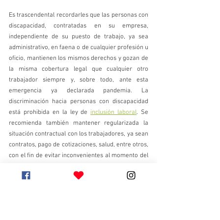
Es trascendental recordarles que las personas con 
discapacidad, contratadas en su empresa, 
independiente de su puesto de trabajo, ya sea 
administrativo, en faena o de cualquier profesión u 
oficio, mantienen los mismos derechos y gozan de 
la misma cobertura legal que cualquier otro 
trabajador siempre y, sobre todo, ante esta 
emergencia ya declarada pandemia. La 
discriminación hacia personas con discapacidad 
está prohibida en la ley de 
inclusión laboral
. Se 
recomienda también mantener regularizada la 
situación contractual con los trabajadores, ya sean 
contratos, pago de cotizaciones, salud, entre otros, 
con el fin de evitar inconvenientes al momento del 
pago de las licencias médicas, sobre todo con esta 
población, que ha sido vulnerada durante mucho 
tiempo, por ende, usted no contribuya a que este 
tipo de situaciones sigan ejerciéndose. 