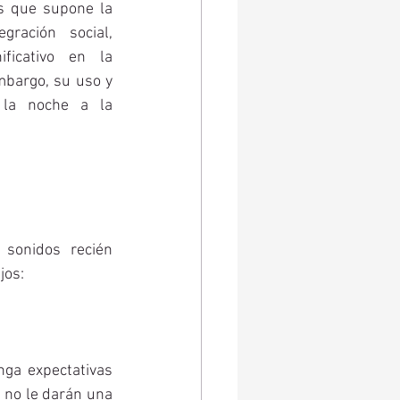
s que supone la 
gración social, 
ficativo en la 
bargo, su uso y 
la noche a la 
onidos recién 
jos:
ga expectativas 
 no le darán una 