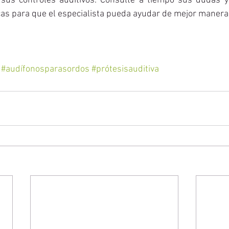
 sus controles auditivos. Consulte a tiempo sus dudas 
cas para que el especialista pueda ayudar de mejor manera
#audífonosparasordos
#prótesisauditiva