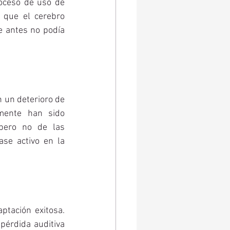
oceso de uso de 
 que el cerebro 
e antes no podía 
un deterioro de 
mente han sido 
pero no de las 
se activo en la 
ptación exitosa. 
érdida auditiva 