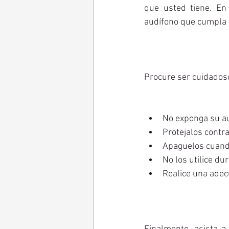
que usted tiene. En
audífono que cumpla 
Procure ser cuidadoso
No exponga su au
Protejalos contra
Apaguelos cuando 
No los utilice du
Realice una adec