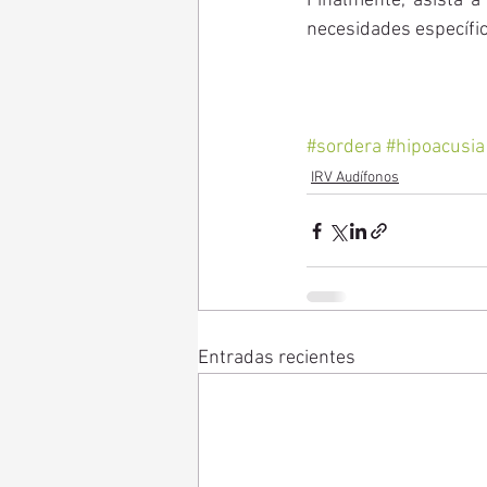
Finalmente, asista a
necesidades específi
#sordera
#hipoacusia
IRV Audífonos
Entradas recientes