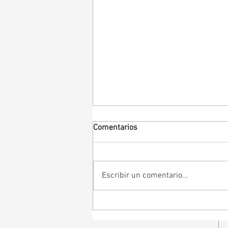
Comentarios
Escribir un comentario...
Tipos de pérdida auditiva:
diferencias, causas y
tratamientos para la