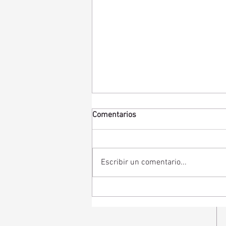
Comentarios
Escribir un comentario...
¿Cuánta vida útil tiene un
audífono para pérdida de
audición?