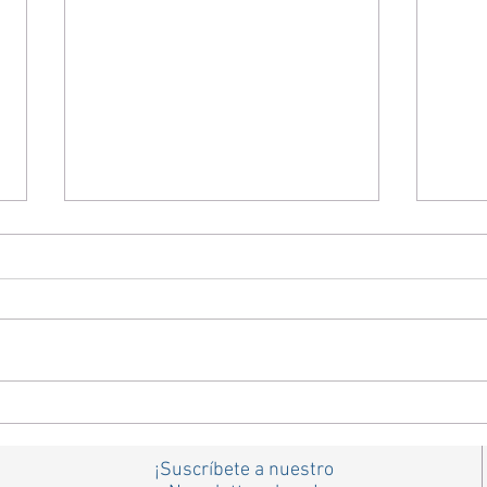
¿Por qué perdemos la
Una 
audición?
la au
¡Suscríbete a nuestro