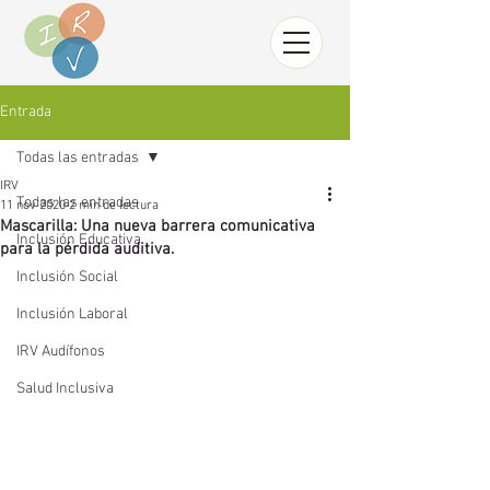
Entrada
Todas las entradas
IRV
Todas las entradas
11 nov 2020
2 min de lectura
Mascarilla: Una nueva barrera comunicativa
Inclusión Educativa
para la pérdida auditiva.
Inclusión Social
Inclusión Laboral
IRV Audífonos
Salud Inclusiva