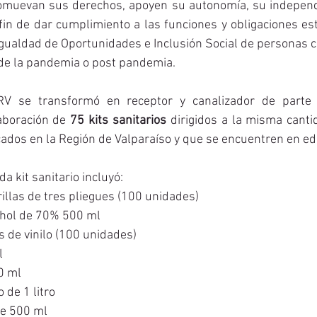
omuevan sus derechos, apoyen su autonomía, su independ
 fin de dar cumplimiento a las funciones y obligaciones est
gualdad de Oportunidades e Inclusión Social de personas c
 de la pandemia o post pandemia. 
RV se transformó en receptor y canalizador de parte d
aboración de 
75 kits sanitarios
 dirigidos a la misma canti
ados en la Región de Valparaíso y que se encuentren en ed
a kit sanitario incluyó: 
ascarillas de tres pliegues (100 unidades)
lcohol de 70% 500 ml
es de vinilo (100 unidades)
l
0 ml 
o de 1 litro
 de 500 ml