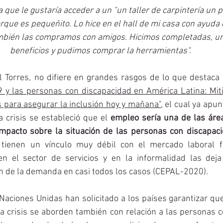
 que le gustaría acceder a un "un taller de carpintería un
rque es pequeñito. Lo hice en el hall de mi casa con ayuda
mbién las compramos con amigos. Hicimos completadas, u
beneficios y pudimos comprar la herramientas". 
l Torres, no difiere en grandes rasgos de lo que destaca 
 y las personas con discapacidad en América Latina: Mitig
 para asegurar la inclusión hoy y mañana"
, el cual ya apu
 crisis se estableció que el 
empleo sería una de las área
 impacto sobre la situación de las personas con discapac
 tienen un vínculo muy débil con el mercado laboral f
en el sector de servicios y en la informalidad las deja
 de la demanda en casi todos los casos (CEPAL-2020).  
 Naciones Unidas han solicitado a los países garantizar que 
 crisis se aborden también con relación a las personas c