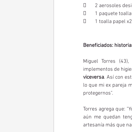
	2 aerosoles de
	1 paquete toal
	1 toalla papel x2
Beneficiados: historia
Miguel Torres (43),
implementos de higie
viceversa
. Así con es
lo que mi ex pareja m
protegernos".
Torres agrega que: "Y
aún me quedan tengo
artesanía más que nad