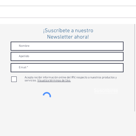
Desafíos de la vuelta a clases:
¿Cóm
no olvidemos a los niños y
clima
niñas en esta pandemia.
niña
¡Suscríbete a nuestro
Newsletter ahora!
Acepta recibir información online del IRV, respecto a nuestros productos y
servicios.
Visualiza términos de Uso.
Suscribirse