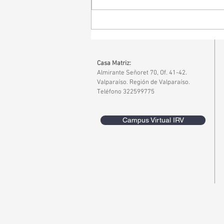
Convivencia Escolar Inclusiva y
Habilidades Socioemocionales
Casa Matriz:
Almirante Señoret 70, Of. 41-42.
Valparaíso. Región de Valparaíso.
Teléfono 322599775
Campus Virtual IRV