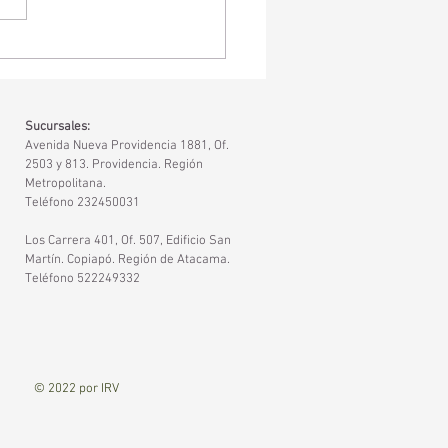
o Construimos un buen
 escolar para niños y
s con discapacidades?
Sucursales:
Avenida Nueva Providencia 1881, Of.
2503 y 813. Providencia. Región
Metropolitana.
Teléfono 232450031
Los Carrera 401, Of. 507, Edificio San
Martín. Copiapó. Región de Atacama.
Teléfono 522249332
© 2022 por IRV