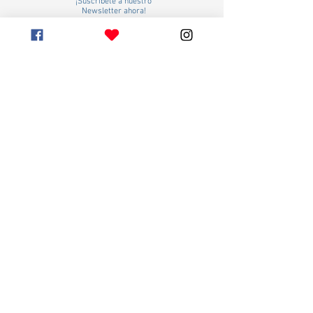
¡Suscríbete a nuestro
Newsletter ahora!
Acepta recibir información online del IRV,
respecto a nuestros productos y servicios.
Visualiza términos de Uso.
Suscribirse
© 2022 por IRV
Campus Virtual IRV