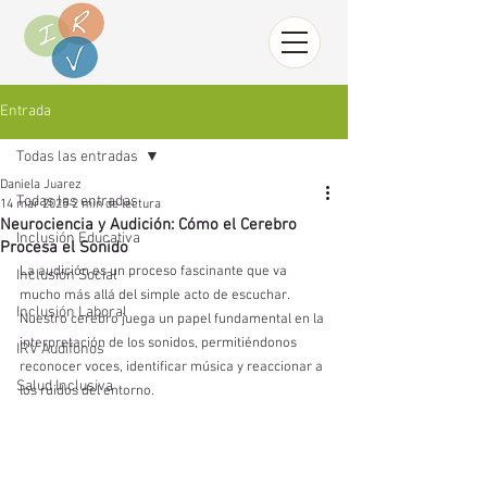
Entrada
Todas las entradas
Daniela Juarez
Todas las entradas
14 mar 2025
2 min de lectura
Neurociencia y Audición: Cómo el Cerebro
Inclusión Educativa
Procesa el Sonido
La audición es un proceso fascinante que va 
Inclusión Social
mucho más allá del simple acto de escuchar. 
Inclusión Laboral
Nuestro cerebro juega un papel fundamental en la 
interpretación de los sonidos, permitiéndonos 
IRV Audífonos
reconocer voces, identificar música y reaccionar a 
Salud Inclusiva
los ruidos del entorno.