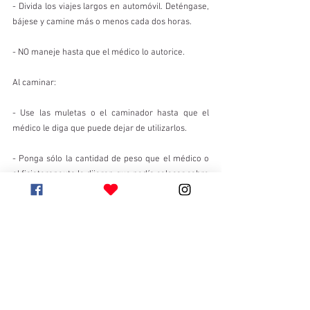
- Divida los viajes largos en automóvil. Deténgase, 
bájese y camine más o menos cada dos horas.
- NO maneje hasta que el médico lo autorice.
Al caminar:
- Use las muletas o el caminador hasta que el 
médico le diga que puede dejar de utilizarlos.
- Ponga sólo la cantidad de peso que el médico o 
el fisioterapeuta le dijeron que podía colocar sobre 
la cadera que fue operada.
- Use zapatos con suelas antideslizantes. Evite el 
uso de pantuflas ya que pueden hacerlo caer. Vaya 
despacio cuando esté caminando en superficies 
mojadas o suelo desigual.
Felipe Arancibia