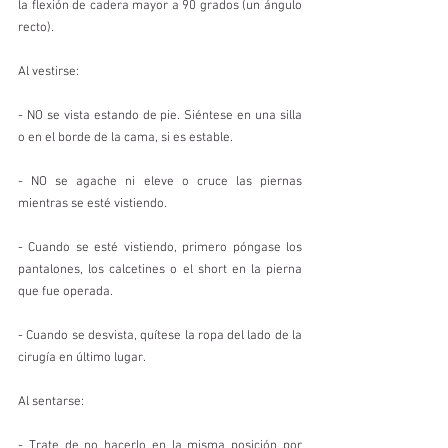
la flexión de cadera mayor a 90 grados (un ángulo 
recto).
Al vestirse:
- NO se vista estando de pie. Siéntese en una silla 
o en el borde de la cama, si es estable.
- NO se agache ni eleve o cruce las piernas 
mientras se esté vistiendo.
- Cuando se esté vistiendo, primero póngase los 
pantalones, los calcetines o el short en la pierna 
que fue operada.
- Cuando se desvista, quítese la ropa del lado de la 
cirugía en último lugar.
Al sentarse:
- Trate de no hacerlo en la misma posición por 