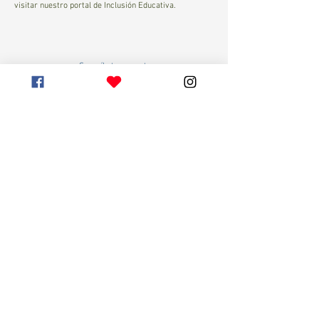
visitar nuestro portal de Inclusión Educativa.
¡Suscríbete a nuestro
Newsletter ahora!
Acepta recibir información online del IRV,
respecto a nuestros productos y servicios.
Visualiza términos de Uso.
Suscribirse
© 2022 por IRV