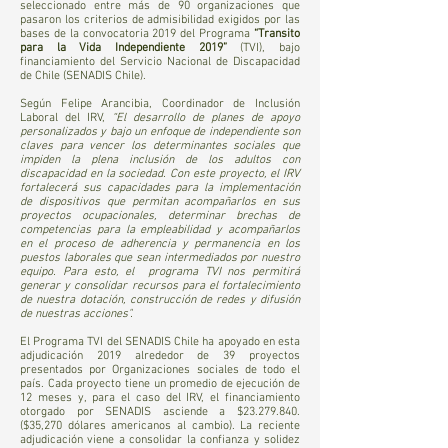
seleccionado entre más de 90 organizaciones que
pasaron los criterios de admisibilidad exigidos por las
bases de la convocatoria 2019 del Programa
“Transito
para la Vida Independiente 2019”
(TVI), bajo
financiamiento del Servicio Nacional de Discapacidad
de Chile (SENADIS Chile).
Según Felipe Arancibia, Coordinador de Inclusión
Laboral del IRV,
“El desarrollo de planes de apoyo
personalizados y bajo un enfoque de independiente son
claves para vencer los determinantes sociales que
impiden la plena inclusión de los adultos con
discapacidad en la sociedad. Con este proyecto, el IRV
fortalecerá sus capacidades para la implementación
de dispositivos que permitan acompañarlos en sus
proyectos ocupacionales, determinar brechas de
competencias para la empleabilidad y acompañarlos
en el proceso de adherencia y permanencia en los
puestos laborales que sean intermediados por nuestro
equipo. Para esto, el programa TVI nos permitirá
generar y consolidar recursos para el fortalecimiento
de nuestra dotación, construcción de redes y difusión
de nuestras acciones".
El Programa TVI del SENADIS Chile ha apoyado en esta
adjudicación 2019 alrededor de 39 proyectos
presentados por Organizaciones sociales de todo el
país. Cada proyecto tiene un promedio de ejecución de
12 meses y, para el caso del IRV, el financiamiento
otorgado por SENADIS asciende a $23.279.840.
($35,270 dólares americanos al cambio). La reciente
adjudicación viene a consolidar la confianza y solidez