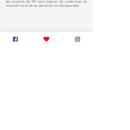
del proyecto del IRV para mejorar las condiciones de
inclusión social de las personas con discapacidad.
¡Suscríbete a nuestro
Newsletter ahora!
Acepta recibir información online del IRV,
respecto a nuestros productos y servicios.
Visualiza términos de Uso.
Suscribirse