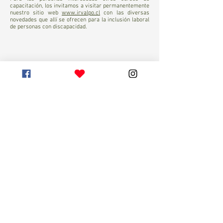
capacitación, los invitamos a visitar permanentemente
nuestro sitio web
www.irvalpo.cl
con las diversas
novedades que allí se ofrecen para la inclusión laboral
de personas con discapacidad.
¡Suscríbete a nuestro
Newsletter ahora!
Acepta recibir información online del IRV,
respecto a nuestros productos y servicios.
Visualiza términos de Uso.
Suscribirse