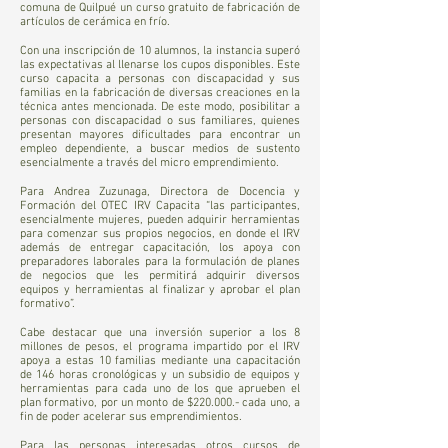
comuna de Quilpué un curso gratuito de fabricación de
artículos de cerámica en frío.
Con una inscripción de 10 alumnos, la instancia superó
las expectativas al llenarse los cupos disponibles. Este
curso capacita a personas con discapacidad y sus
familias en la fabricación de diversas creaciones en la
técnica antes mencionada. De este modo, posibilitar a
personas con discapacidad o sus familiares, quienes
presentan mayores dificultades para encontrar un
empleo dependiente, a buscar medios de sustento
esencialmente a través del micro emprendimiento.
Para Andrea Zuzunaga, Directora de Docencia y
Formación del OTEC IRV Capacita “las participantes,
esencialmente mujeres, pueden adquirir herramientas
para comenzar sus propios negocios, en donde el IRV
además de entregar capacitación, los apoya con
preparadores laborales para la formulación de planes
de negocios que les permitirá adquirir diversos
equipos y herramientas al finalizar y aprobar el plan
formativo”.
Cabe destacar que una inversión superior a los 8
millones de pesos, el programa impartido por el IRV
apoya a estas 10 familias mediante una capacitación
de 146 horas cronológicas y un subsidio de equipos y
herramientas para cada uno de los que aprueben el
plan formativo, por un monto de $220.000.- cada uno, a
fin de poder acelerar sus emprendimientos.
Para las personas interesadas otros cursos de