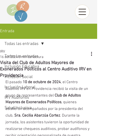
Entrada
Todas las entradas
IRV
Todas las entradas
16 oct 2024
3 min de lectura
Visita del Club de Adultos Mayores de
Inclusión Educativa
Exonerados Políticos al Centro Auditivo IRV en
Providencia
Inclusión Social
El pasado 
10 de octubre de 2024
, el Centro 
Inclusión Laboral
Auditivo IRV en Providencia recibió la visita de un 
grupo de representantes del 
Club de Adultos 
IRV Audífonos
Mayores de Exonerados Políticos
, quienes 
Salud Inclusiva
asistieron acompañados por la presidenta del 
club, 
Sra. Cecilia Abarzúa Cortez
. Durante la 
jornada, los asistentes tuvieron la oportunidad de 
realizarse chequeos auditivos, probar audífonos y 
recibir orientación personalizada de nuestra 