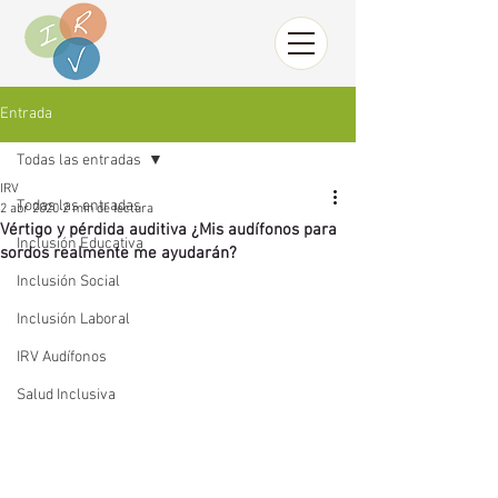
Entrada
Todas las entradas
IRV
Todas las entradas
2 abr 2020
2 min de lectura
Vértigo y pérdida auditiva ¿Mis audífonos para
Inclusión Educativa
sordos realmente me ayudarán?
Inclusión Social
Inclusión Laboral
IRV Audífonos
Salud Inclusiva