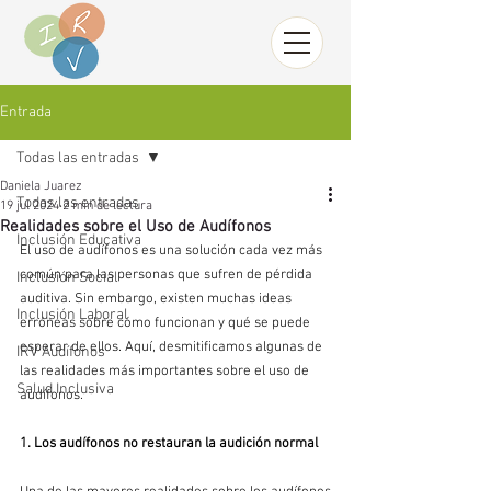
Entrada
Todas las entradas
Daniela Juarez
Todas las entradas
19 jul 2024
2 min de lectura
Realidades sobre el Uso de Audífonos
Inclusión Educativa
El uso de audífonos es una solución cada vez más 
común para las personas que sufren de pérdida 
Inclusión Social
auditiva. Sin embargo, existen muchas ideas 
Inclusión Laboral
erróneas sobre cómo funcionan y qué se puede 
esperar de ellos. Aquí, desmitificamos algunas de 
IRV Audífonos
las realidades más importantes sobre el uso de 
Salud Inclusiva
audífonos.
1. Los audífonos no restauran la audición normal