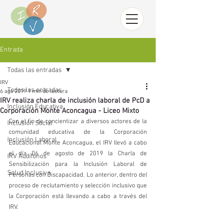
Entrada
Todas las entradas
IRV
Todas las entradas
6 ago 2019
1 min de lectura
IRV realiza charla de inclusión laboral de PcD a
Inclusión Educativa
Corporación Monte Aconcagua - Liceo Mixto
Con el fin de concientizar a diversos actores de la 
Inclusión Social
comunidad educativa de la Corporación 
Inclusión Laboral
Educacional Monte Aconcagua, el IRV llevó a cabo 
el día 06 de agosto de 2019 la Charla de 
IRV Audífonos
Sensibilización para la Inclusión Laboral de 
Salud Inclusiva
Personas con Discapacidad. Lo anterior, dentro del 
proceso de reclutamiento y selección inclusivo que 
la Corporación está llevando a cabo a través del 
IRV.