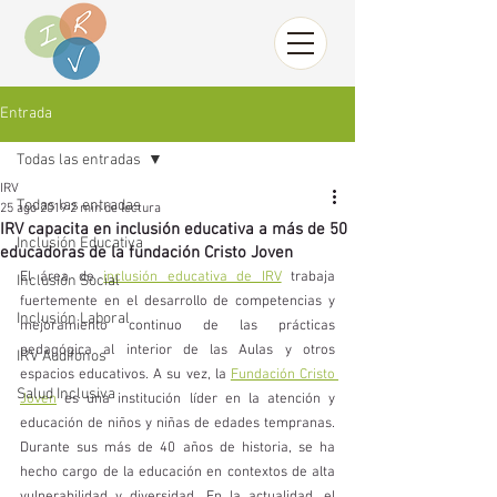
Entrada
Todas las entradas
IRV
Todas las entradas
25 ago 2019
2 min de lectura
IRV capacita en inclusión educativa a más de 50
Inclusión Educativa
educadoras de la fundación Cristo Joven
El área de 
inclusión educativa de IRV
 trabaja 
Inclusión Social
fuertemente en el desarrollo de competencias y 
Inclusión Laboral
mejoramiento continuo de las prácticas 
pedagógica al interior de las Aulas y otros 
IRV Audífonos
espacios educativos. A su vez, la 
Fundación Cristo 
Salud Inclusiva
Joven
 es una institución líder en la atención y 
educación de niños y niñas de edades tempranas. 
Durante sus más de 40 años de historia, se ha 
hecho cargo de la educación en contextos de alta 