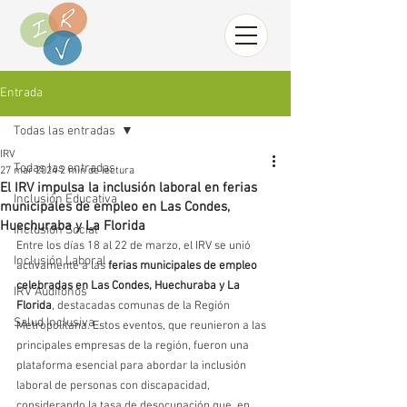
Entrada
Todas las entradas
IRV
Todas las entradas
27 mar 2024
2 min de lectura
El IRV impulsa la inclusión laboral en ferias
Inclusión Educativa
municipales de empleo en Las Condes,
Huechuraba y La Florida
Inclusión Social
Entre los días 18 al 22 de marzo, el IRV se unió 
Inclusión Laboral
activamente a las 
ferias municipales de empleo 
celebradas en Las Condes, Huechuraba y La 
IRV Audífonos
Florida
, destacadas comunas de la Región 
Salud Inclusiva
Metropolitana. Estos eventos, que reunieron a las 
principales empresas de la región, fueron una 
plataforma esencial para abordar la inclusión 
laboral de personas con discapacidad, 
considerando la tasa de desocupación que, en 