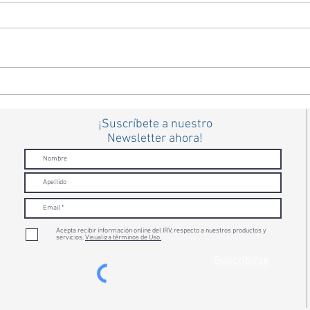
IRV Audífonos fortalece su
Audic
compromiso con la salud
inter
auditiva a través de alianzas y
difer
¡Suscríbete a nuestro
trabajo territorial
Newsletter ahora!
Acepta recibir información online del IRV, respecto a nuestros productos y
servicios.
Visualiza términos de Uso.
Suscribirse