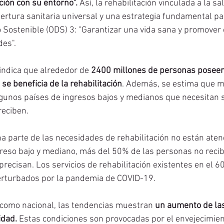
ción con su entorno".
 Así, la rehabilitación vinculada a la sa
rtura sanitaria universal y una estrategia fundamental par
o Sostenible (ODS) 3: "Garantizar una vida sana y promover 
es".  
 indica que alrededor de 
2400 millones de personas poseen
se beneficia de la rehabilitación
. Además, se estima que m
gunos países de ingresos bajos y medianos que necesitan s
reciben. 
na parte de las necesidades de rehabilitación no están aten
reso bajo y mediano, más del 50% de las personas no recibe
precisan. Los servicios de rehabilitación existentes en el 6
perturbados por la pandemia de COVID-19.
 como nacional, las tendencias muestran 
un aumento de la
idad.
 Estas condiciones son provocadas por el envejecimien