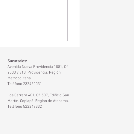
ión y cerebro: por qué
venir a tiempo marca la
encia
Sucursales:
Avenida Nueva Providencia 1881, Of.
2503 y 813. Providencia. Región
Metropolitana.
Teléfono 232450031
Los Carrera 401, Of. 507, Edificio San
Martín. Copiapó. Región de Atacama.
Teléfono 522249332