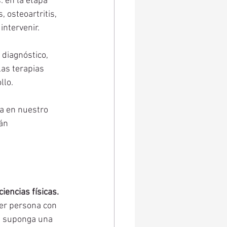
 en la etapa 
 osteoartritis, 
intervenir. 
 diagnóstico, 
as terapias 
lo. 
pa en nuestro 
án 
iencias físicas.
ier persona con 
e suponga una 