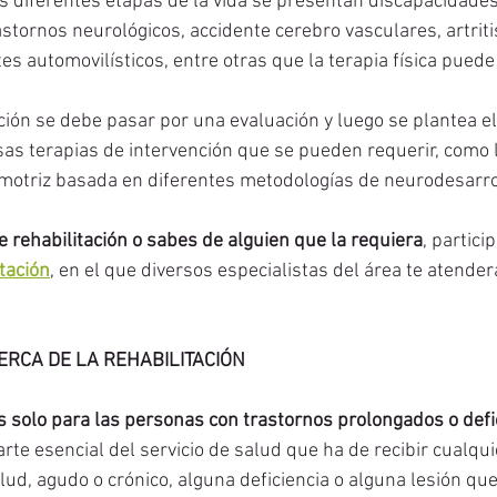
s diferentes etapas de la vida se presentan discapacidades:
stornos neurológicos, accidente cerebro vasculares, artritis,
es automovilísticos, entre otras que la terapia física puede 
ción se debe pasar por una evaluación y luego se plantea el
sas terapias de intervención que se pueden requerir, como l
 motriz basada en diferentes metodologías de neurodesarrol
e rehabilitación o sabes de alguien que la requiera
, partici
tación
, en el que diversos especialistas del área te atender
RCA DE LA REHABILITACIÓN 
s solo para las personas con trastornos prolongados o defic
arte esencial del servicio de salud que ha de recibir cualqu
ud, agudo o crónico, alguna deficiencia o alguna lesión qu