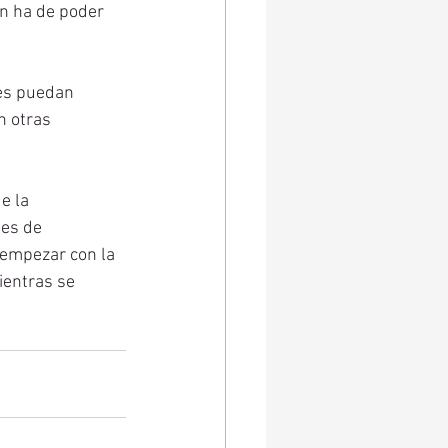
ón ha de poder 
nes puedan 
n otras 
e la 
es de 
 empezar con la 
ientras se 