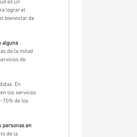
lud es un 
a lograr el 
el bienestar de 
 alguna 
ás de la mitad 
ervicios de 
didas. En 
n los servicios 
0-70% de los 
s personas en 
to de la 