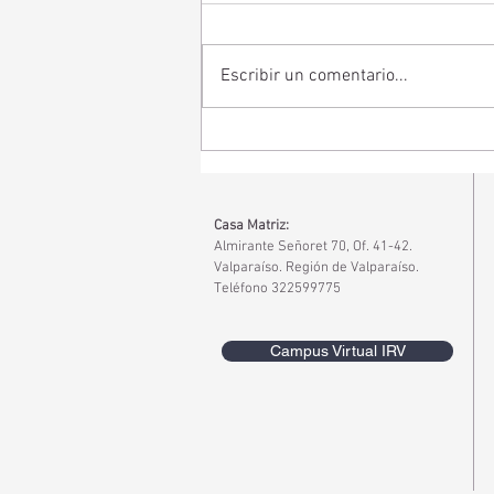
Escribir un comentario...
Tipos de pérdida auditiva:
diferencias, causas y
tratamientos para la
hipoacusia
Casa Matriz:
Almirante Señoret 70, Of. 41-42.
Valparaíso. Región de Valparaíso.
Teléfono 322599775
Campus Virtual IRV