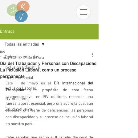
Entrada
Todas las entradas
IRV
Todas las entradas
1 may 2021
4 min de lectura
Día del Trabajador y Personas con Discapacidad:
Inclusión Educativa
La Inclusión Laboral como un proceso
permanente
Inclusión Social
Este 1 de mayo es el 
Día Internacional del 
Inclusión Laboral
Trabajador 
y a propósito de esta fecha 
conmemorativa, en IRV quisimos recordar una 
IRV Audífonos
fuerza laboral esencial, pero una sobre la cual aún 
Salud Inclusiva
persisten una serie de deficiencias: las personas 
con discapacidad y su proceso de inclusión laboral 
en nuestro país. 
Cabe señalar, que según el II Estudio Nacional de 