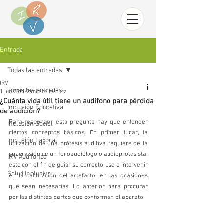
Entrada
Todas las entradas
IRV
Todas las entradas
1 jun 2021
2 min de lectura
¿Cuánta vida útil tiene un audífono para pérdida
Inclusión Educativa
de audición?
Para responder esta pregunta hay que entender 
Inclusión Social
ciertos conceptos básicos. En primer lugar, la 
Inclusión Laboral
utilización de una prótesis auditiva requiere de la 
supervisión de un fonoaudiólogo o audioprotesista, 
IRV Audífonos
esto con el fin de guiar su correcto uso e intervenir 
Salud Inclusiva
en la calibración del artefacto, en las ocasiones 
que sean necesarias. Lo anterior para procurar 
por las distintas partes que conforman el aparato: