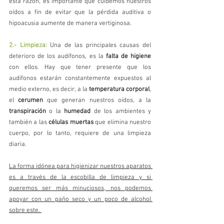
está razón, es importante que cuidemos nuestros 
oídos a fin de evitar que la pérdida auditiva o 
hipoacusia aumente de manera vertiginosa.
2.- Limpieza:
Una de las principales causas del 
deterioro de los audífonos, es la 
falta de higiene 
con ellos. Hay que tener presente que los 
audífonos estarán constantemente expuestos al 
medio externo, es decir, a la 
temperatura corporal
, 
el 
cerumen
 que generan nuestros oídos, a la 
transpiración
 o la
 humedad
 de los ambientes y 
también a las 
células muertas
 que elimina nuestro 
cuerpo, por lo tanto, requiere de una limpieza 
diaria. 
La forma idónea para higienizar nuestros aparatos 
es a través de la
escobilla de limpieza y si 
queremos ser más minuciosos, nos podemos 
apoyar con un paño seco y un poco de alcohol 
sobre este. 