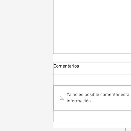
Comentarios
Ya no es posible comentar esta e
información.
Convivir con un familiar con
pérdida auditiva. Guía práctica
para mejorar la calidad de vida.