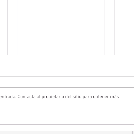
ntrada. Contacta al propietario del sitio para obtener más
Entendiendo el proceso de la
Cómo
pérdida auditiva.
Pued
de Pa