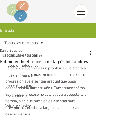
Entrada
Todas las entradas
Daniela Juarez
Todas las entradas
13 dic 2024
2 min de lectura
Entendiendo el proceso de la pérdida auditiva.
Inclusión Educativa
La pérdida auditiva es un problema que afecta a 
millones de personas en todo el mundo, pero su 
Inclusión Social
progresión suele ser tan gradual que pasa 
Inclusión Laboral
desapercibida durante años. Comprender cómo 
ocurre este proceso no solo ayuda a detectarlo a 
IRV Audífonos
tiempo, sino que también es esencial para 
Salud Inclusiva
prevenir sus efectos a largo plazo en nuestra 
calidad de vida.