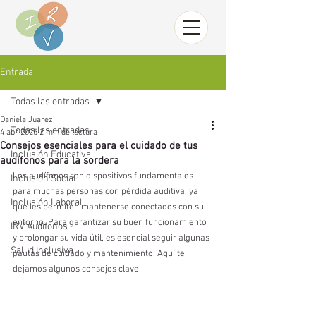
Entrada
Todas las entradas
Daniela Juarez
Todas las entradas
4 abr 2025
2 min de lectura
Consejos esenciales para el cuidado de tus
Inclusión Educativa
audífonos para la sordera
Los audífonos son dispositivos fundamentales 
Inclusión Social
para muchas personas con pérdida auditiva, ya 
Inclusión Laboral
que les permiten mantenerse conectados con su 
entorno. Para garantizar su buen funcionamiento 
IRV Audífonos
y prolongar su vida útil, es esencial seguir algunas 
Salud Inclusiva
pautas de cuidado y mantenimiento. Aquí te 
dejamos algunos consejos clave: