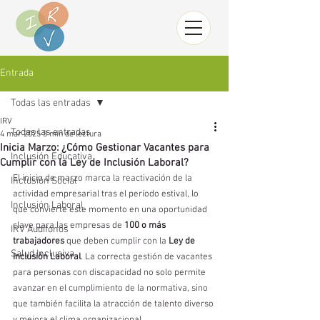
Entrada
Todas las entradas
IRV
Todas las entradas
4 mar 2025
3 min de lectura
Inicia Marzo: ¿Cómo Gestionar Vacantes para
Inclusión Educativa
Cumplir con la Ley de Inclusión Laboral?
El inicio de marzo marca la reactivación de la 
Inclusión Social
actividad empresarial tras el período estival, lo 
Inclusión Laboral
que convierte este momento en una oportunidad 
clave para las empresas de 
100 o más 
IRV Audífonos
trabajadores
 que deben cumplir con la 
Ley de 
Salud Inclusiva
Inclusión Laboral
. La correcta gestión de vacantes 
para personas con discapacidad no solo permite 
avanzar en el cumplimiento de la normativa, sino 
que también facilita la atracción de talento diverso 