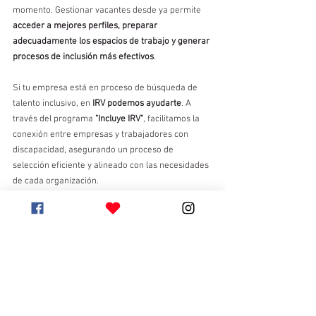
momento. Gestionar vacantes desde ya permite 
acceder a mejores perfiles, preparar 
adecuadamente los espacios de trabajo y generar 
procesos de inclusión más efectivos
.
Si tu empresa está en proceso de búsqueda de 
talento inclusivo, en 
IRV podemos ayudarte
. A 
través del programa 
"Incluye IRV"
, facilitamos la 
conexión entre empresas y trabajadores con 
discapacidad, asegurando un proceso de 
selección eficiente y alineado con las necesidades 
de cada organización.
📩 
Registra tus vacantes aquí:
 👉 
https://www.ongirv.com/ailirv-solivacantepil
¡No esperes hasta el final del año para comenzar! 
Hagamos juntos un cambio en inclusión laboral.
Inclusión Laboral