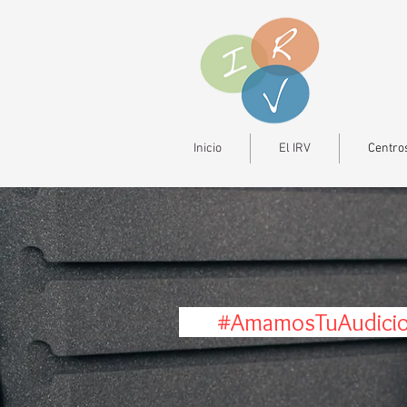
Inicio
El IRV
Centros
#AmamosTuAudi