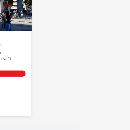
81
a
nea 1)