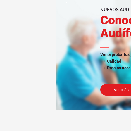
NUEVOS AUDÍ
Cono
Audí
Ven a probarlos 
+ Calidad
+ Precios acce
Ver más